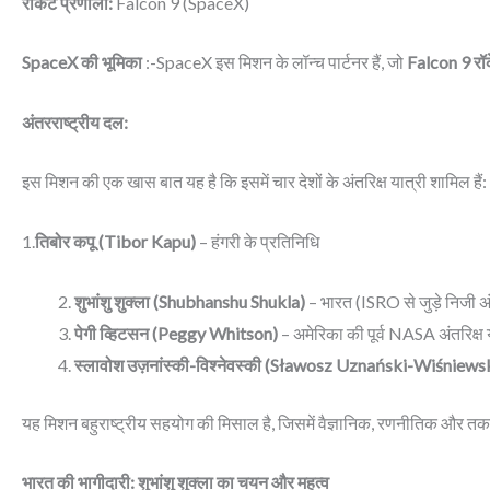
रॉकेट प्रणाली:
Falcon 9 (SpaceX)
SpaceX की भूमिका
:-SpaceX इस मिशन के लॉन्च पार्टनर हैं, जो
Falcon 9 रॉ
अंतरराष्ट्रीय दल:
इस मिशन की एक खास बात यह है कि इसमें चार देशों के अंतरिक्ष यात्री शामिल हैं:
1.
तिबोर कपू (
Tibor Kapu)
– हंगरी के प्रतिनिधि
शुभांशु शुक्ला (
Shubhanshu Shukla)
– भारत (ISRO से जुड़े निजी अंत
पेगी व्हिटसन (
Peggy Whitson)
– अमेरिका की पूर्व NASA अंतरिक्
स्लावोश उज़नांस्की-विश्नेवस्की (
Sławosz Uznański-Wiśniews
यह मिशन बहुराष्ट्रीय सहयोग की मिसाल है, जिसमें वैज्ञानिक, रणनीतिक और तक
भारत की भागीदारी: शुभांशु शुक्ला का चयन और महत्व