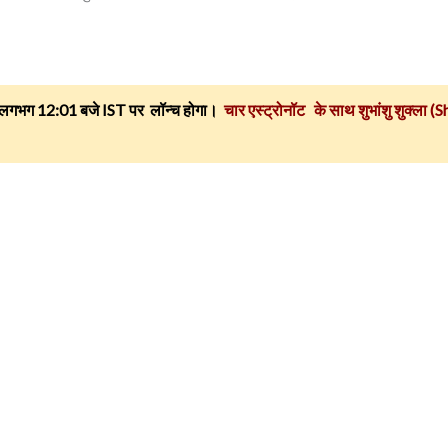
ो लगभग
12:01 बजे IST पर
लॉन्च होगा।
चार
एस्ट्रोनॉट के साथ
शुभांशु शुक्ला
(S