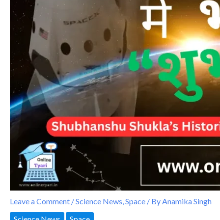
Leave a Comment
/
Science News
,
Space
/ By
Anamika Singh
Science News
Space